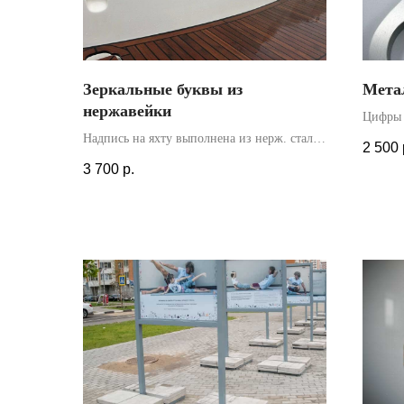
Зеркальные буквы из
Мета
нержавейки
Цифры 
в 10 см
Надпись на яхту выполнена из нерж. стали
2 500
возле 
1.5мм и установлена на жидкие гвозди.
3 700
р.
осущес
Высота букв 14см. Монтаж произведен с
трафаре
помощью шаблона из ПЭТ