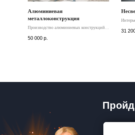
Алюминиевая
Несве
металлоконструкция
Интерь
устано
Производство алюминиевых конструкций в
31 20
Монтаж
виде рекламных стендов. После доставки и
50 000
р.
трафаре
установки нашими специалистами, в
вывески
стендах размещены рекламные плакаты.
Гарантия на конструкция - 2 года.
Пройд