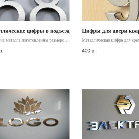
ллические цифры в подъезд
Цифры для двери кв
из металла изготовленны размером
Металлическая цифра для кре
. Установлены внутри подъезда,
дверь квартиры изготовленна 
р.
400
р.
двери квартиры. Монтаж
Высота цифры - 6 см. Установ
твлялся по ранее заготовленному
с помощью специального клея
ту. Гарантия - 1 год.