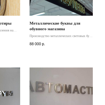
артиры
Металлические буквы для
обувного магазина
пления на
из стали.
Производство металлических световых букв
лена на дверь
для магазина обуви из латуни с задней
88 000
р.
.
подсветкой. Монтаж производился нашими
специалистами внутри ТЦ, над входом в
магазин. Гарантия - 2 года.