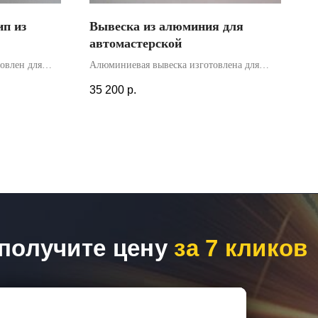
ип из
Вывеска из алюминия для
автомастерской
овлен для
Алюминиевая вывеска изготовлена для
ектрических
автомастерской. Перед производством
35 200
р.
азмещен
произведена бесплатная визуализация
ом была
вывески. Разработан дизайн-макет вывески
вески.
из алюминия.
дилась
получите цену
за 7 кликов