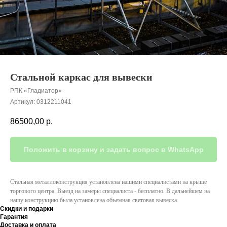
Стальной каркас для вывески
РПК «Гладиатор»
Артикул:
0312211041
86500,00
р.
Положить в корзину и задать вопрос в WhatsApp
Стальная металлоконструкция установлена нашими специалистами на крыше
торгового центра. Выезд на замеры специалиста - бесплатно. В дальнейшем на
нашу конструкцию была установлена объемная световая вывеска.
Скидки и подарки
Гарантия
Доставка и оплата