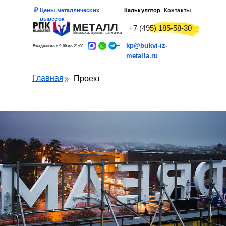
Цены металлических
Калькулятор
Контакты
вывесок
МЕТАЛЛ
+7 (495) 185-58-30
Вывески, буквы, таблички
kp@bukvi-iz-
Ежедневно с 9:00 до 21:00
metalla.ru
Главная
Проект