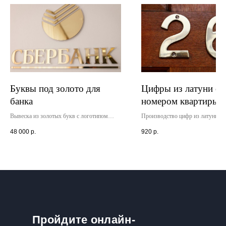
Буквы под золото для
Цифры из латуни с
банка
номером квартиры
Вывеска из золотых букв с логотипом
Производство цифр из латуни с
изготовлена для банка. Установлена внутри
квартиры на двери. Крепление ц
48 000
р.
920
р.
офисного помещения. Дополнительная
осуществлялось нашими специал
гарантия - 2 года. Высота золотых букв -
специальные гвозди. Размер - 35
40 см.
Пройдите онлайн-