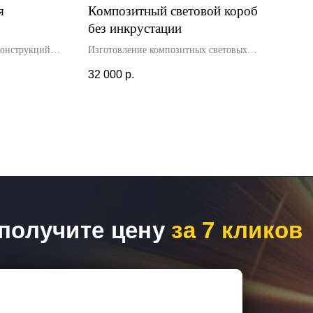
я
Композитный световой короб
без инкрустации
онструкций в
Изготовление композитных световых
 объёмной
коробов без инкрустации для салона
32 000
р.
беспечит
сотовой связи. Размер 2х1.3м. Доставка и
бъемных букв.
установка осуществлялась нашими
специалистами.
получите цену
за 7 кликов