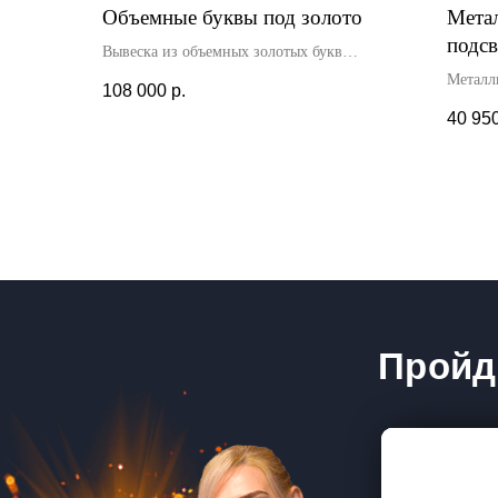
Объемные буквы под золото
Метал
подсв
Вывеска из объемных золотых букв
установлена снаружи,над входом в здание.
Металл
108 000
р.
Монтаж произведен по ранее
подсвет
40 95
заготовленному трафарету. Высота золотых
Буквы 
букв - 50 см.
помеще
трафаре
произв
Пройд