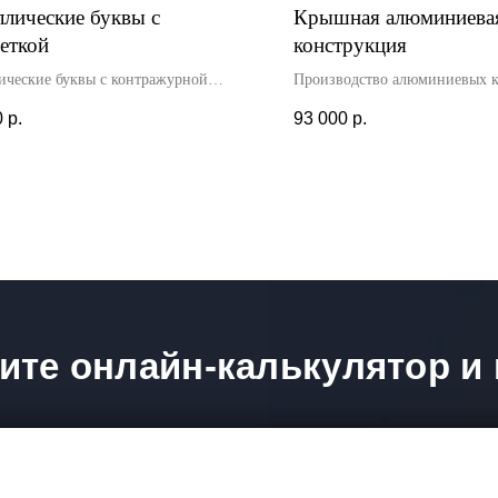
лические буквы с
Крышная алюминиева
еткой
конструкция
ические буквы с контражурной
Производство алюминиевых к
кой изготовлены для автосалона.
виде крышной установки для
0
р.
93 000
р.
установлены внутри офисного
вывески. Данное крепления о
ния, по ранее изготовленному
надёжность и устойчивость о
ту. Установка и доставка
Монтаж произведен нашими
одилась нашими специалистами.
специалистами.
ите онлайн-калькулятор и 