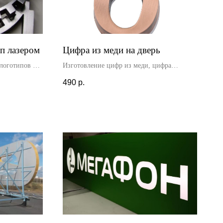
п лазером
Цифра из меди на дверь
логотипов из
Изготовление цифр из меди, цифра
зки металла.
установлены на дверь в подъезде для
490
р.
бой толщины
обозначения номера квартиры. Высота цифр
- 5 см, ширина - 3 см.