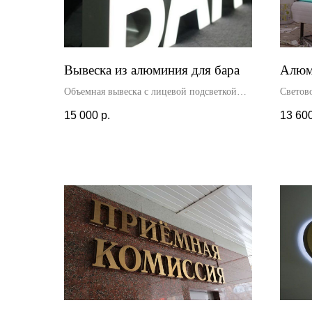
Вывеска из алюминия для бара
Алюм
Объемная вывеска с лицевой подсветкой
Светов
изготовлена для бара. Высота букв - 50 см.
со свет
15 000
р.
13 60
Доставка и установка производилась
магазин
нашими специалистами. Гарантия на
устано
вывеску - 2 года.
специа