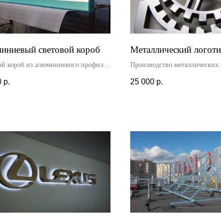
иниевый световой короб
Металлический логоти
ой короб из алюминиевого профиля
Производство металлических 
одиодной подсветкой изготовлен для
стали с помощью лазерной ре
0
р.
25 000
р.
а. Размер - 2 х 0.8м. Доставка и
Резка любой сложности и лю
вка осуществлялась нашими
металла. Доставка логотипа.
листами.