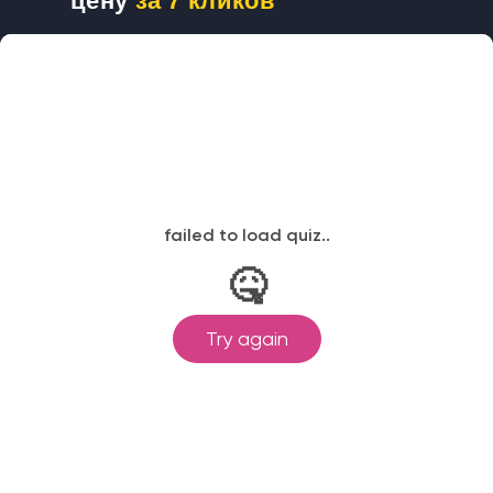
цену
за 7 кликов