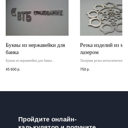
Буквы из нержавейки для
Резка изделий из ме
банка
лазером
Буквы из нержавейки для банка
Лазерная резка металлических и
установлены внутри офисного помещения.
индивидуальным эскизам. Резка
45 600
р.
750
р.
Вывеска изготовлена бзе подсветки,
сложности из любого металла. Р
крепление - дистанционные держатели.
дизайн-макета.
Гарантия на вывеску - 2 года.
Пройдите онлайн-
калькулятор и получите