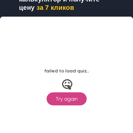
цену
за 7 кликов