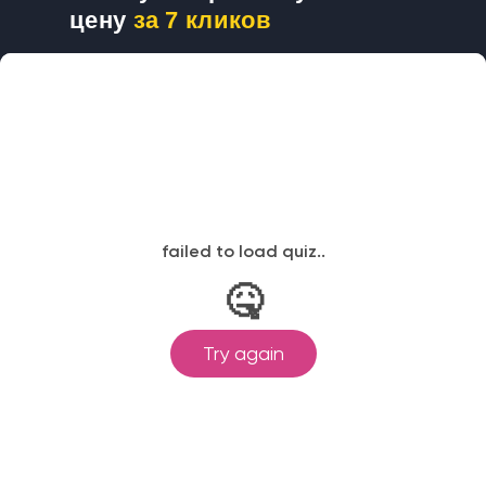
цену
за 7 кликов