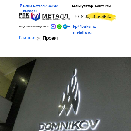
Цены металлических
Калькулятор
Контакты
вывесок
МЕТАЛЛ
+7 (495) 185-58-30
Вывески, буквы, таблички
kp@bukvi-iz-
Ежедневно с 9:00 до 21:00
metalla.ru
Главная
Проект