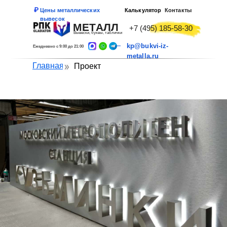
Цены металлических
Калькулятор
Контакты
вывесок
МЕТАЛЛ
+7 (495) 185-58-30
Вывески, буквы, таблички
kp@bukvi-iz-
Ежедневно с 9:00 до 21:00
metalla.ru
Главная
Проект