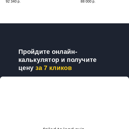
92 340
р.
88 000
р.
заготовленному трафарету. Гарантия на
Данная конструкция обеспечит н
вывеску - 2 года. Доставка и установка
и устойчивость объемной вывеск
осуществлялась нашими специалистами.
Установлена на крыше здания.
Пройдите онлайн-
калькулятор и получите
цену
за 7 кликов