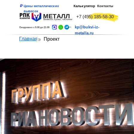
Цены металлических
Калькулятор
Контакты
вывесок
МЕТАЛЛ
+7 (495) 185-58-30
Вывески, буквы, таблички
kp@bukvi-iz-
Ежедневно с 9:00 до 21:00
metalla.ru
Главная
Проект