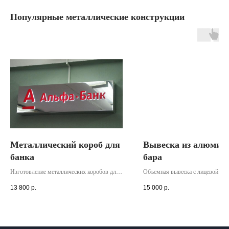
Популярные металлические конструкции
Металлический короб для
Вывеска из алюмин
банка
бара
Изготовление металлических коробов для
Объемная вывеска с лицевой под
банка. Монтаж осуществлялся нашими
изготовлена для бара. Высота бук
13 800
р.
15 000
р.
специалистами внутри офисного
Доставка и установка производи
помещения. Размер короба - 1,5х0.5м.
нашими специалистами. Гарантия
Гарантия на 2 года.
вывеску - 2 года.