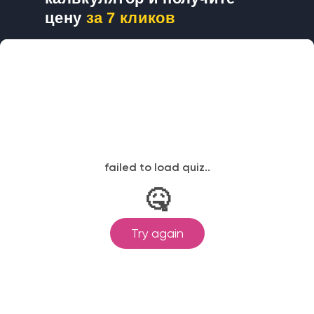
цену
за 7 кликов