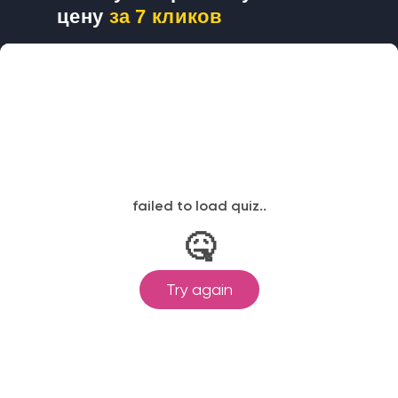
цену
за 7 кликов