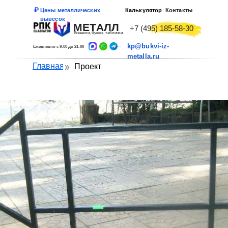
Цены металлических
Калькулятор
Контакты
вывесок
МЕТАЛЛ
+7 (495) 185-58-30
Вывески, буквы, таблички
kp@bukvi-iz-
Ежедневно с 9:00 до 21:00
metalla.ru
Главная
Проект