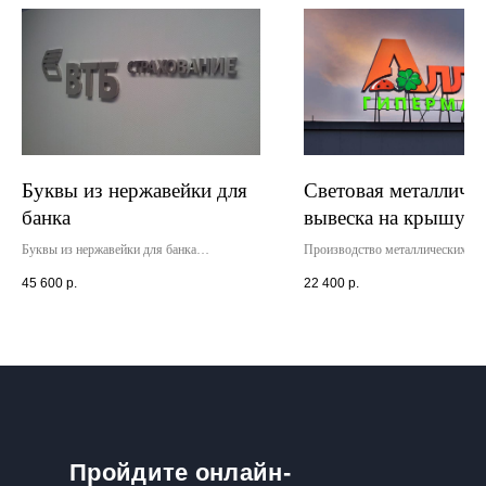
Буквы из нержавейки для
Световая металличе
банка
вывеска на крышу
магазина
Буквы из нержавейки для банка
Производство металлических вы
установлены внутри офисного помещения.
лицевой подсветкой для гипермар
45 600
р.
22 400
р.
Вывеска изготовлена бзе подсветки,
Монтаж произведен на крыше ма
крепление - дистанционные держатели.
Буквы установлены на специаль
Гарантия на вывеску - 2 года.
металлоконструкцию. Доп гарант
года.
Пройдите онлайн-