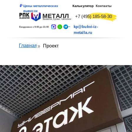
Цены металлических
Калькулятор
Контакты
вывесок
МЕТАЛЛ
+7 (495) 185-58-30
Вывески, буквы, таблички
kp@bukvi-iz-
Ежедневно с 9:00 до 21:00
metalla.ru
Главная
Проект