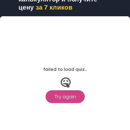
цену
за 7 кликов