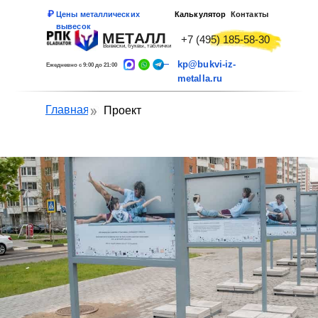
Цены металлических
Калькулятор
Контакты
вывесок
МЕТАЛЛ
+7 (495) 185-58-30
Вывески, буквы, таблички
kp@bukvi-iz-
Ежедневно с 9:00 до 21:00
metalla.ru
Главная
Проект