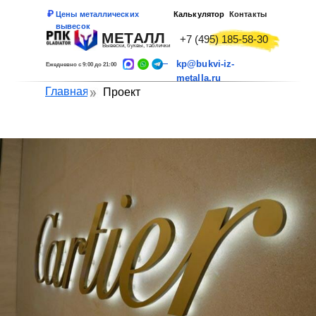
Цены металлических
Калькулятор
Контакты
вывесок
МЕТАЛЛ
+7 (495) 185-58-30
Вывески, буквы, таблички
kp@bukvi-iz-
Ежедневно с 9:00 до 21:00
metalla.ru
Главная
Проект